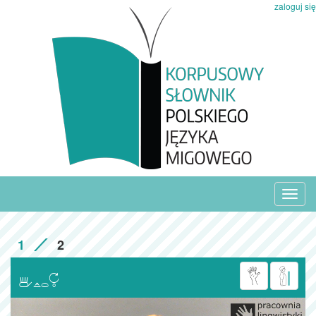
zaloguj się
Toggl
navig
1
2
