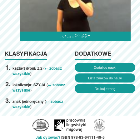

KLASYFIKACJA
DODATKOWE
Dodaj do nauki
kształt dłoni: Z.2 (
← zobacz
wszystkie
)
Lista znaków do nauki
lokalizacja: SZYJA (
← zobacz
Drukuj stronę
wszystkie
)
znak jednoręczny (
← zobacz
wszystkie
)
Jak cytować?
ISBN 978-83-64111-49-5