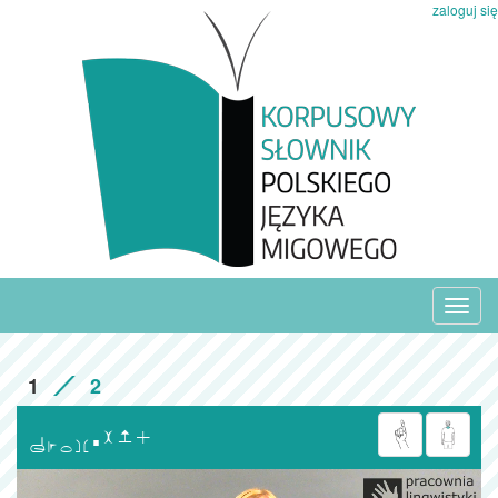
zaloguj się
Toggl
navig
1
2
