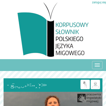
zaloguj się
Toggl
navig
