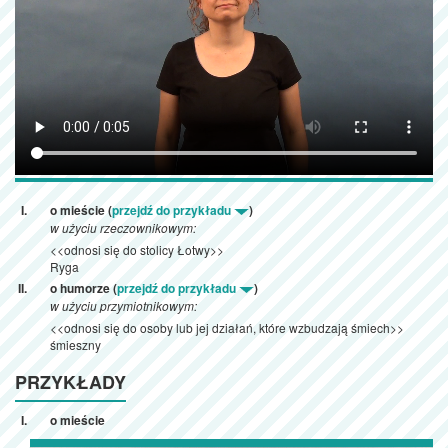
o mieście (
przejdź do przykładu
)
w użyciu rzeczownikowym:
<<odnosi się do stolicy Łotwy>>
Ryga
o humorze (
przejdź do przykładu
)
w użyciu przymiotnikowym:
<<odnosi się do osoby lub jej działań, które wzbudzają śmiech>>
śmieszny
PRZYKŁADY
o mieście