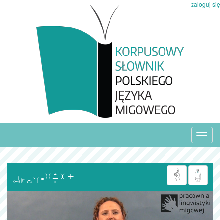
zaloguj się
Toggl
navig
