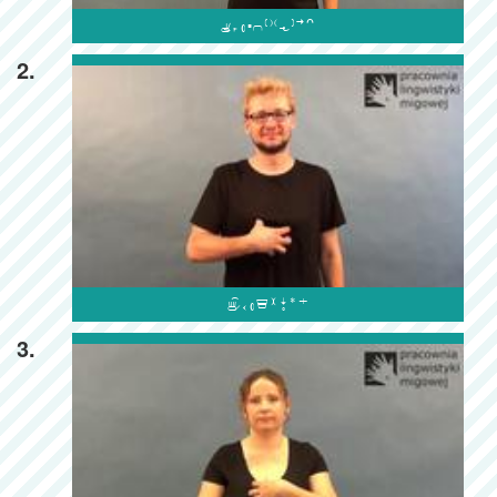

2.

3.