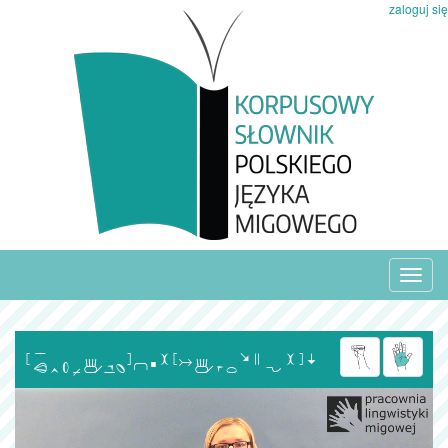
zaloguj się
Toggl
navig
