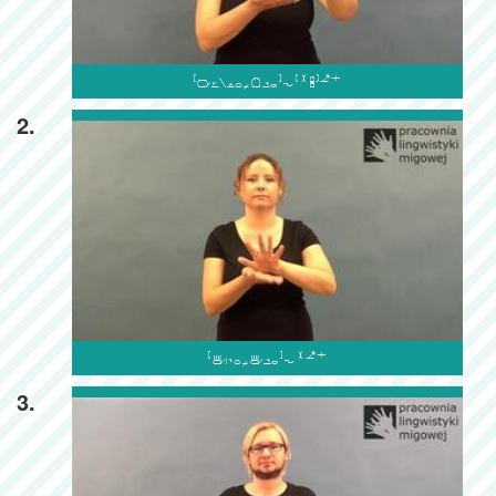

2.

3.