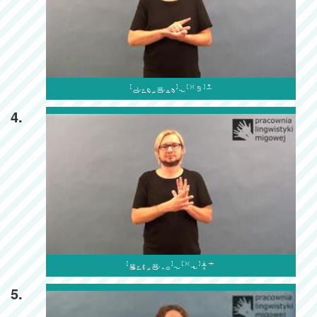

4.

5.