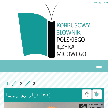
zaloguj się
Toggl
navig
1
2
3
