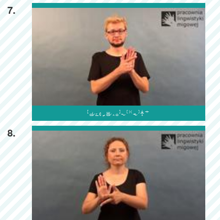
7.

8.