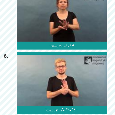

6.
