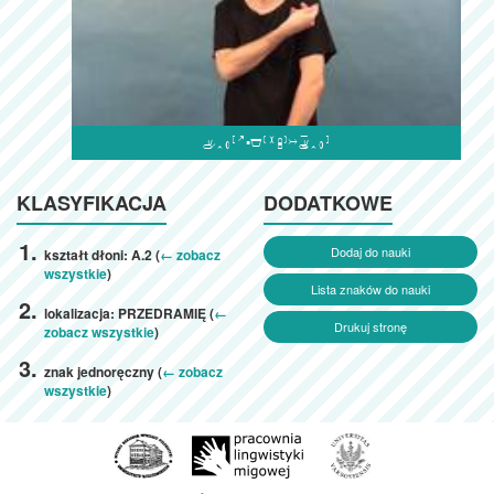

KLASYFIKACJA
DODATKOWE
Dodaj do nauki
kształt dłoni: A.2 (
← zobacz
wszystkie
)
Lista znaków do nauki
lokalizacja: PRZEDRAMIĘ (
←
Drukuj stronę
zobacz wszystkie
)
znak jednoręczny (
← zobacz
wszystkie
)