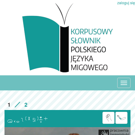
zaloguj się
Toggl
navig
1
2
