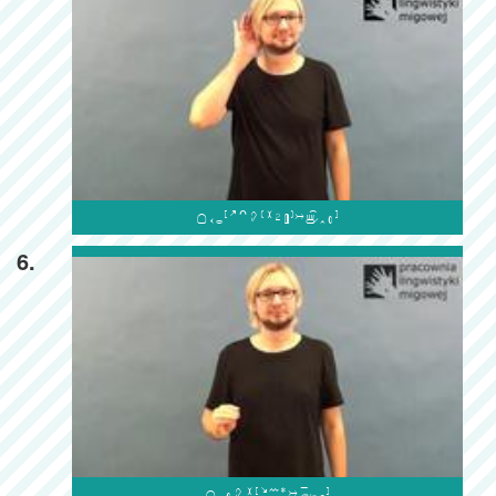

6.
