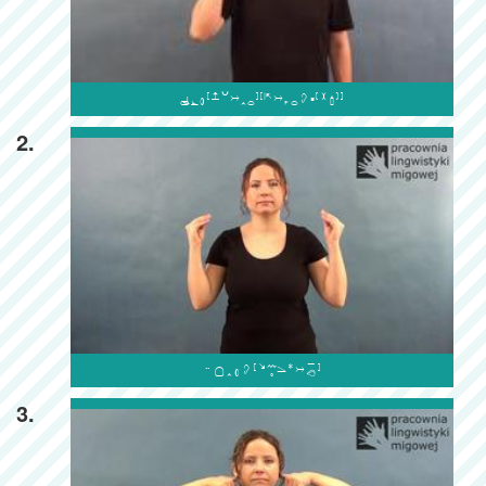

2.

3.