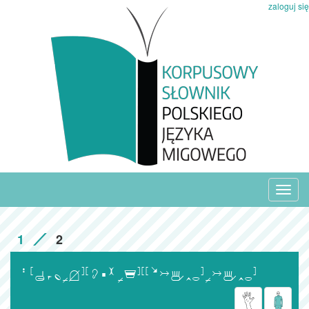
zaloguj się
Toggl
navig
1
2
