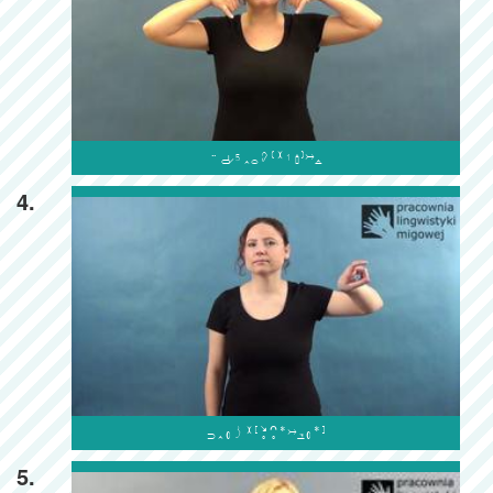

4.

5.