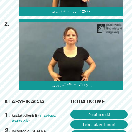

2.

KLASYFIKACJA
DODATKOWE
Dodaj do nauki
kształt dłoni: E (
← zobacz
wszystkie
)
Lista znaków do nauki
lokalizacja: KLATKA