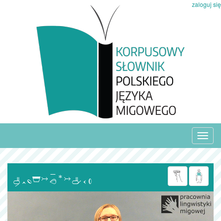
zaloguj się
Toggl
navig
