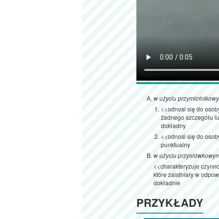
w użyciu przymiotnikow
<<odnosi się do osoby
żadnego szczegółu lu
dokładny
<<odnosi się do osoby
punktualny
w użyciu przysłówkowy
<<charakteryzuje czynno
które zaistniały w odp
dokładnie
PRZYKŁADY