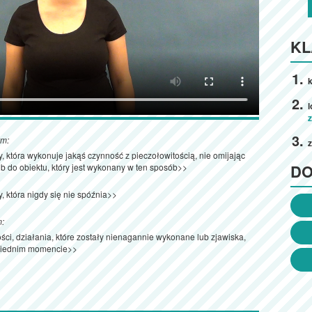
KL
k
ym:
, która wykonuje jakąś czynność z pieczołowitością, nie omijając
D
b do obiektu, który jest wykonany w ten sposób>>
, która nigdy się nie spóźnia>>
m:
ści, działania, które zostały nienagannie wykonane lub zjawiska,
owiednim momencie>>