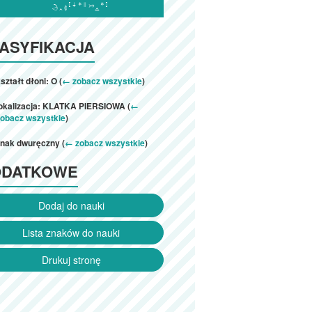

ASYFIKACJA
ształt dłoni: O (
← zobacz wszystkie
)
lokalizacja: KLATKA PIERSIOWA (
←
zobacz wszystkie
)
znak dwuręczny (
← zobacz wszystkie
)
ODATKOWE
Dodaj do nauki
Lista znaków do nauki
Drukuj stronę