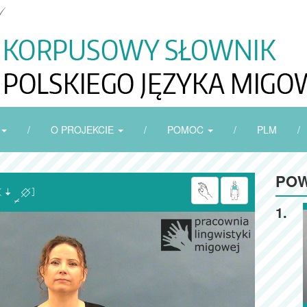
/
O PROJEKCIE
/
POMOC
/
PLM
/
POW

1.