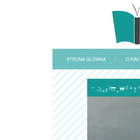
STRONA GŁÓWNA
/
O PJM
