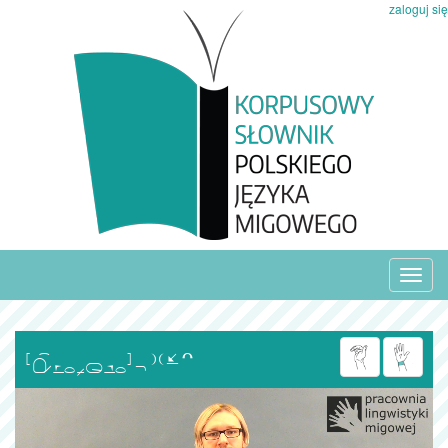
zaloguj się
Toggl
navig
