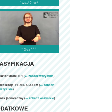


ASYFIKACJA
ształt dłoni: B.1 (
← zobacz wszystkie
)
lokalizacja: PRZED CIAŁEM (
← zobacz
wszystkie
)
nak jednoręczny (
← zobacz wszystkie
)
ODATKOWE