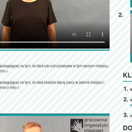
2.
i polegającej na tym, że ktoś lub coś przebywa w tym samym miejscu,
cić>>
KL
 polegającej na tym, że ktoś kładzie daną rzecz w jakimś miejscu i
mina o niej>>
k
z
D