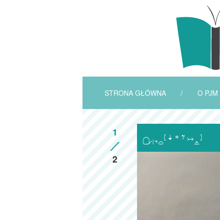
STRONA GŁÓWNA
/
O PJM
1

2