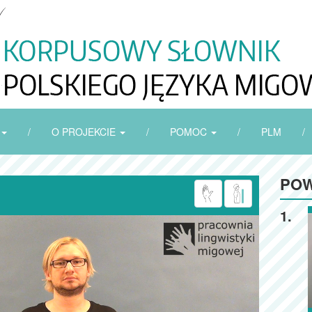
/
O PROJEKCIE
/
POMOC
/
PLM
/
POW
1.