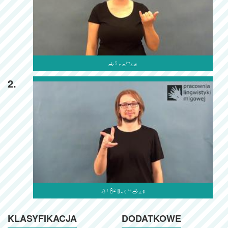

2.

KLASYFIKACJA
DODATKOWE