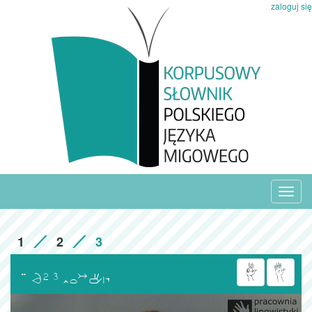
zaloguj się
Toggl
navig
1
2
3
