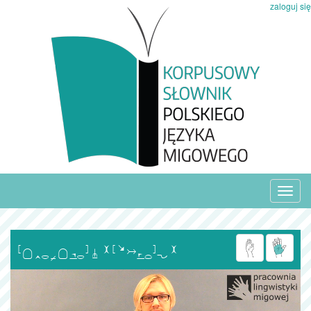
zaloguj się
Toggl
navig
