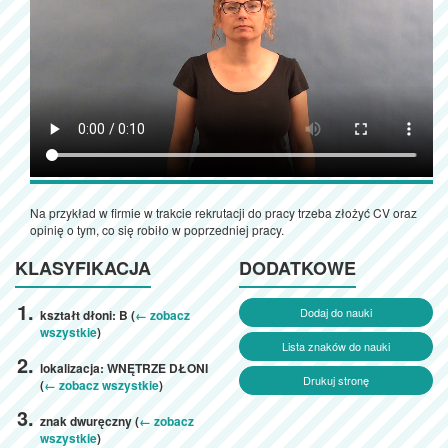
Na przykład w firmie w trakcie rekrutacji do pracy trzeba złożyć CV oraz
opinię o tym, co się robiło w poprzedniej pracy.
KLASYFIKACJA
DODATKOWE
Dodaj do nauki
kształt dłoni: B (
← zobacz
wszystkie
)
Lista znaków do nauki
lokalizacja: WNĘTRZE DŁONI
Drukuj stronę
(
← zobacz wszystkie
)
znak dwuręczny (
← zobacz
wszystkie
)