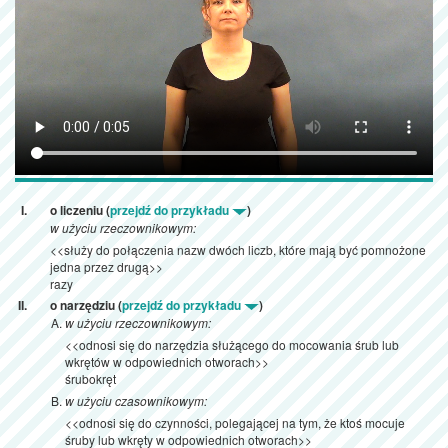
o liczeniu (
przejdź do przykładu
)
w użyciu rzeczownikowym:
<<służy do połączenia nazw dwóch liczb, które mają być pomnożone
jedna przez drugą>>
razy
o narzędziu (
przejdź do przykładu
)
w użyciu rzeczownikowym:
<<odnosi się do narzędzia służącego do mocowania śrub lub
wkrętów w odpowiednich otworach>>
śrubokręt
w użyciu czasownikowym:
<<odnosi się do czynności, polegającej na tym, że ktoś mocuje
śruby lub wkręty w odpowiednich otworach>>