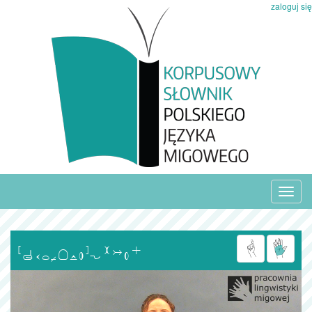
zaloguj się
Toggl
navig
