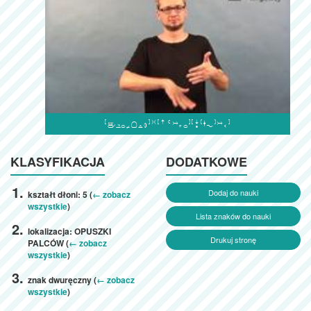

KLASYFIKACJA
DODATKOWE
Dodaj do nauki
kształt dłoni: 5 (
← zobacz
wszystkie
)
Lista znaków do nauki
lokalizacja: OPUSZKI
Drukuj stronę
PALCÓW (
← zobacz
wszystkie
)
znak dwuręczny (
← zobacz
wszystkie
)