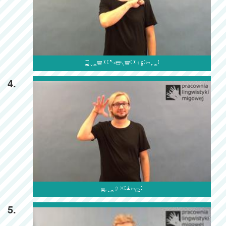

4.

5.