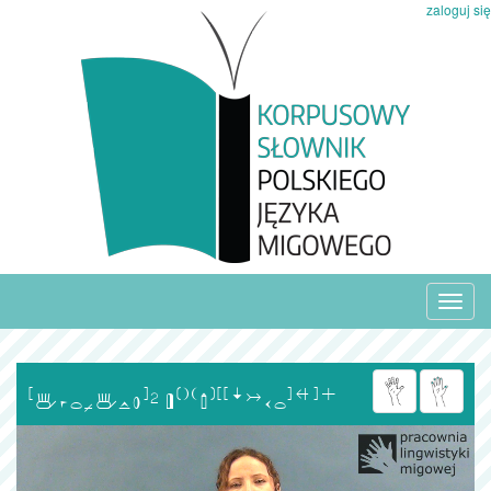
zaloguj się
Toggl
navig
