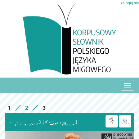
zaloguj się
Toggl
navig
1
2
3
