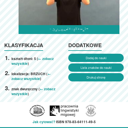

KLASYFIKACJA
DODATKOWE
Dodaj do nauki
kształt dłoni: 5 (
← zobacz
wszystkie
)
Lista znaków do nauki
lokalizacja: BRZUCH (
←
Drukuj stronę
zobacz wszystkie
)
znak dwuręczny (
← zobacz
wszystkie
)
Jak cytować?
ISBN 978-83-64111-49-5