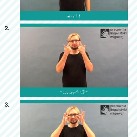

2.

3.