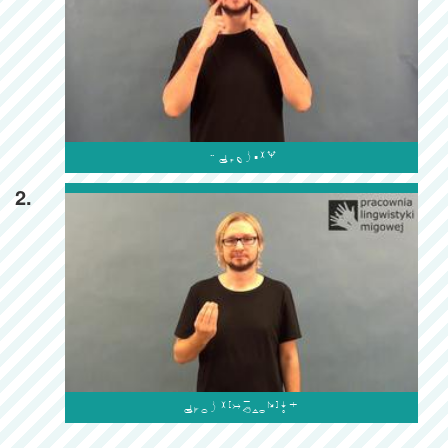

2.
