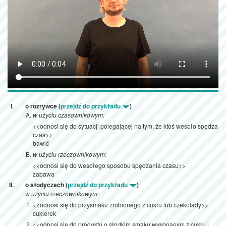
o rozrywce (
przejdź do przykładu
)
w użyciu czasownikowym:
<<odnosi się do sytuacji polegającej na tym, że ktoś wesoło spędza
czas>>
bawić
w użyciu rzeczownikowym:
<<odnosi się do wesołego sposobu spędzania czasu>>
zabawa
o słodyczach (
przejdź do przykładu
)
w użyciu rzeczownikowym:
<<odnosi się do przysmaku zrobionego z cukru lub czekolady>>
cukierek
<<odnosi się do produktu o słodkim smaku wykonanym z cukru i