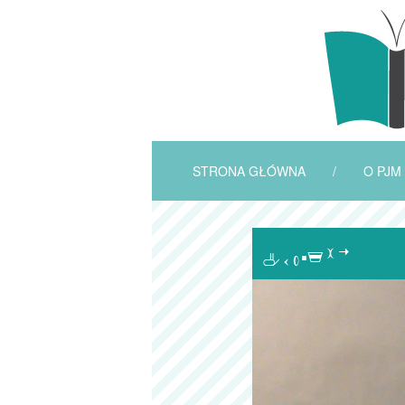
STRONA GŁÓWNA
/
O PJM
