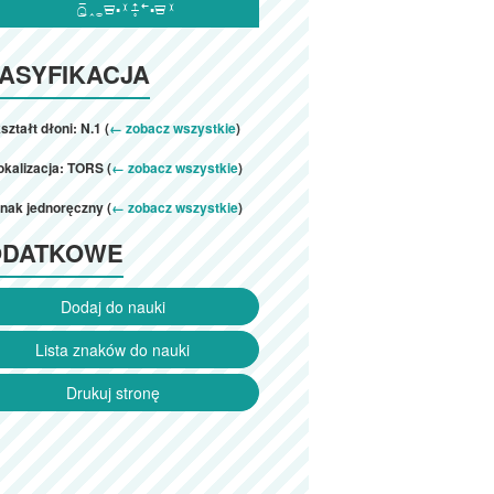

ASYFIKACJA
ształt dłoni: N.1 (
← zobacz wszystkie
)
okalizacja: TORS (
← zobacz wszystkie
)
nak jednoręczny (
← zobacz wszystkie
)
ODATKOWE
Dodaj do nauki
Lista znaków do nauki
Drukuj stronę