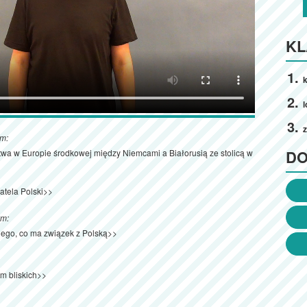
KL
k
l
z
ym:
D
twa w Europie środkowej między Niemcami a Białorusią ze stolicą w
atela Polski>>
ym:
iego, co ma związek z Polską>>
m bliskich>>