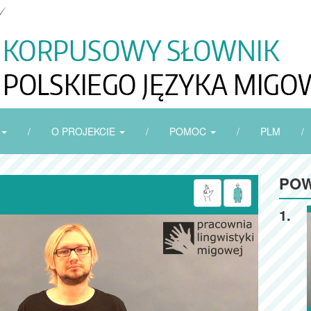
/
O PROJEKCIE
/
POMOC
/
PLM
/
POW
1.