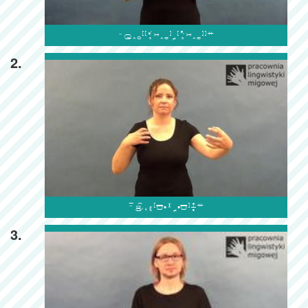

2.

3.