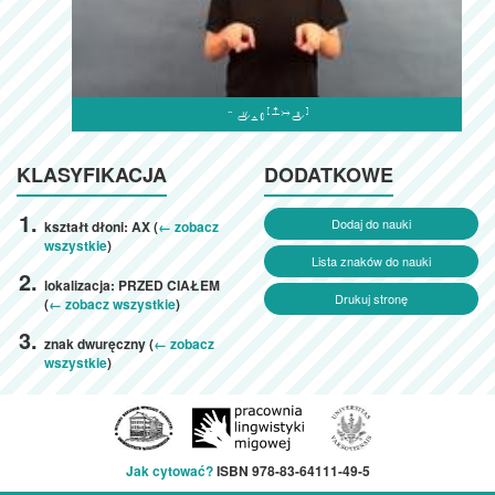

KLASYFIKACJA
DODATKOWE
Dodaj do nauki
kształt dłoni: AX (
← zobacz
wszystkie
)
Lista znaków do nauki
lokalizacja: PRZED CIAŁEM
Drukuj stronę
(
← zobacz wszystkie
)
znak dwuręczny (
← zobacz
wszystkie
)
Jak cytować?
ISBN 978-83-64111-49-5