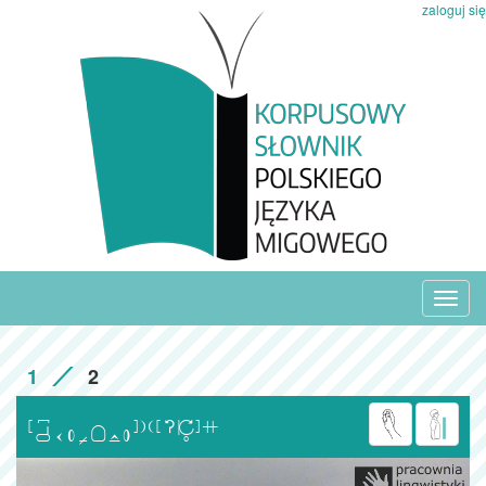
zaloguj się
Toggl
navig
1
2
