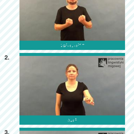

2.

3.