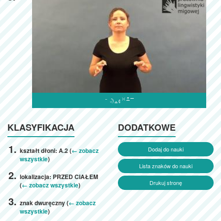

KLASYFIKACJA
DODATKOWE
Dodaj do nauki
kształt dłoni: A.2 (
← zobacz
wszystkie
)
Lista znaków do nauki
lokalizacja: PRZED CIAŁEM
Drukuj stronę
(
← zobacz wszystkie
)
znak dwuręczny (
← zobacz
wszystkie
)