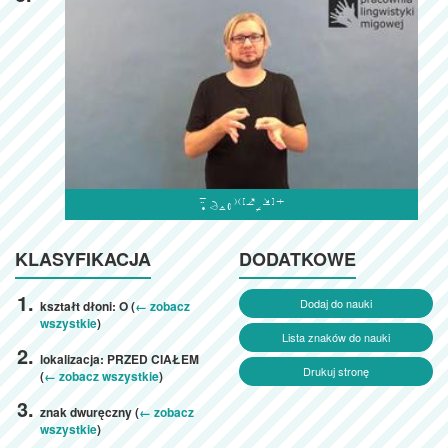

KLASYFIKACJA
DODATKOWE
Dodaj do nauki
kształt dłoni: O (
← zobacz
wszystkie
)
Lista znaków do nauki
lokalizacja: PRZED CIAŁEM
Drukuj stronę
(
← zobacz wszystkie
)
znak dwuręczny (
← zobacz
wszystkie
)