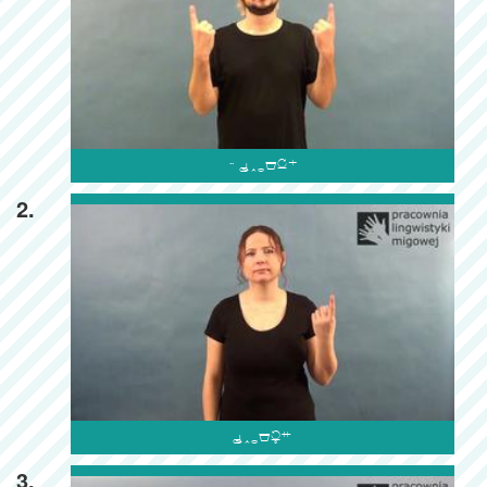

2.

3.