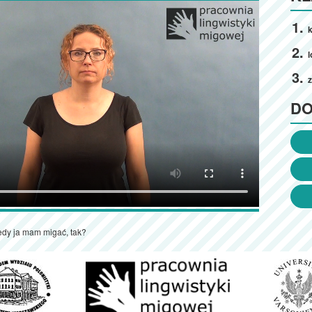
k
l
D
edy ja mam migać, tak?