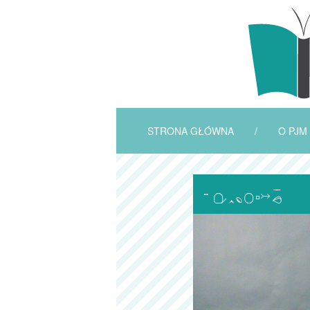
STRONA GŁÓWNA
/
O PJM
