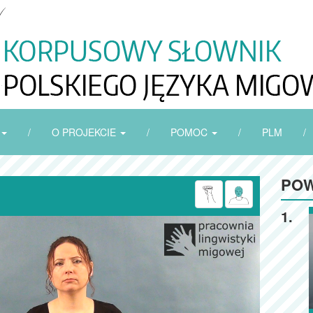
/
O PROJEKCIE
/
POMOC
/
PLM
/
POW
1.