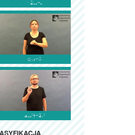



ASYFIKACJA