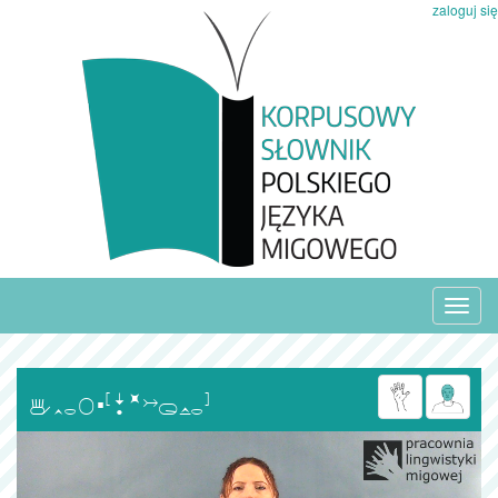
zaloguj się
Toggl
navig
