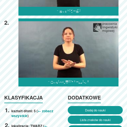

2.

KLASYFIKACJA
DODATKOWE
Dodaj do nauki
kształt dłoni: 5 (
← zobacz
wszystkie
)
Lista znaków do nauki
lokalizacja: TWARZ (
←