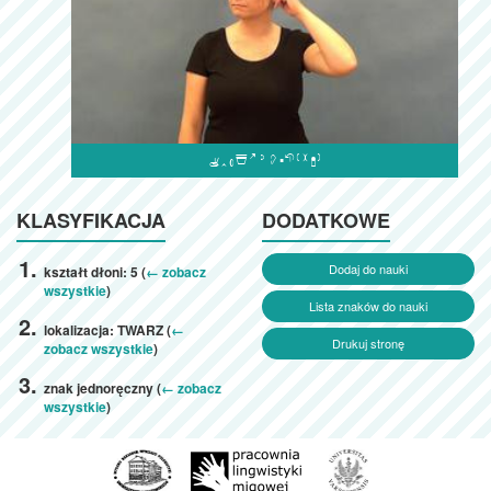

KLASYFIKACJA
DODATKOWE
Dodaj do nauki
kształt dłoni: 5 (
← zobacz
wszystkie
)
Lista znaków do nauki
lokalizacja: TWARZ (
←
Drukuj stronę
zobacz wszystkie
)
znak jednoręczny (
← zobacz
wszystkie
)