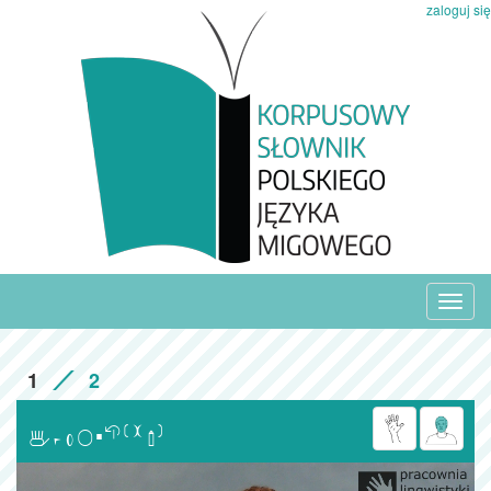
zaloguj się
Toggl
navig
1
2
