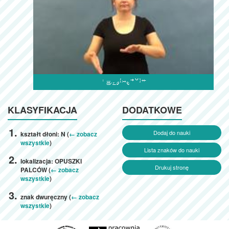

KLASYFIKACJA
DODATKOWE
Dodaj do nauki
kształt dłoni: N (
← zobacz
wszystkie
)
Lista znaków do nauki
lokalizacja: OPUSZKI
Drukuj stronę
PALCÓW (
← zobacz
wszystkie
)
znak dwuręczny (
← zobacz
wszystkie
)