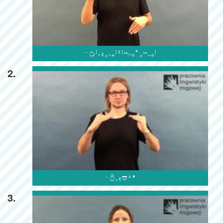

2.

3.