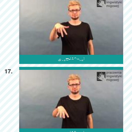

17.