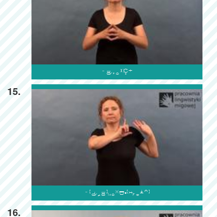

15.

16.