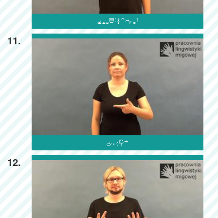

11.

12.