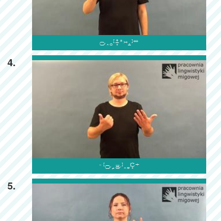

4.

5.