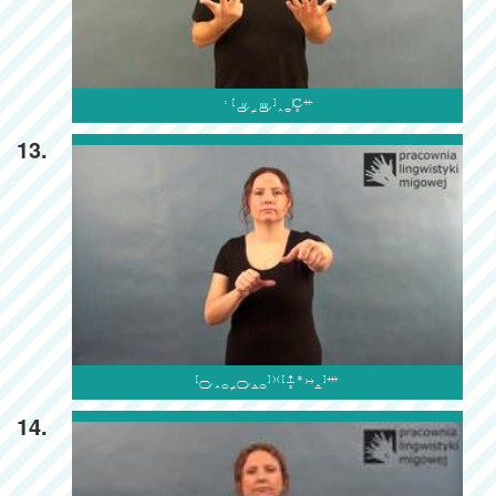

13.

14.