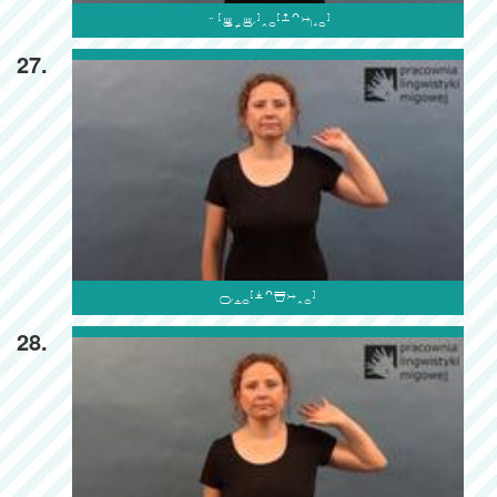

27.

28.