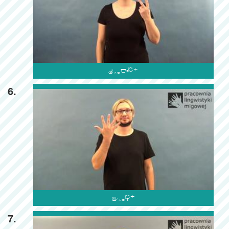

6.

7.