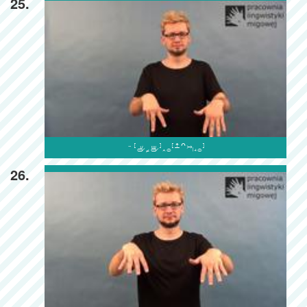
25.

26.