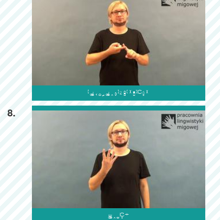

8.
