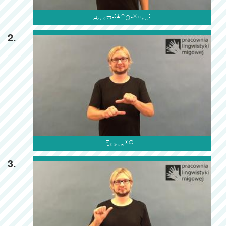

2.

3.