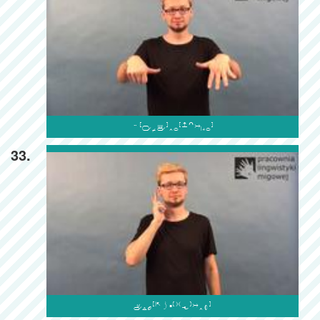

33.
