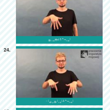

24.
