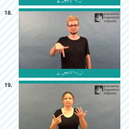

18.

19.