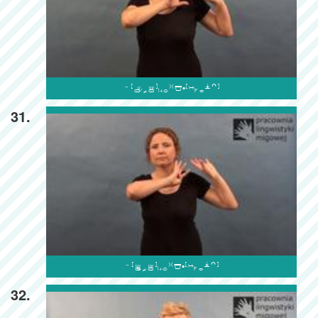

31.

32.