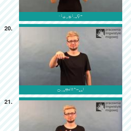

20.

21.