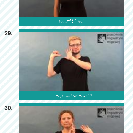

29.

30.