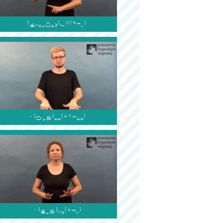


