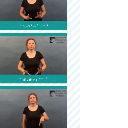

