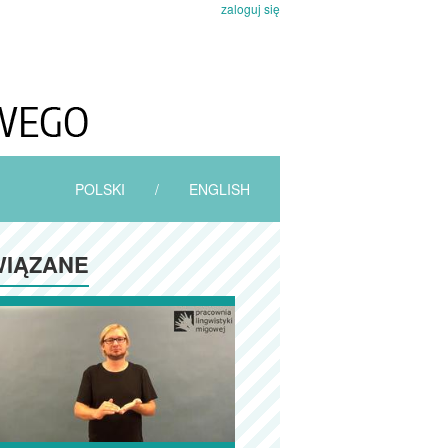
zaloguj się
POLSKI
/
ENGLISH
IĄZANE