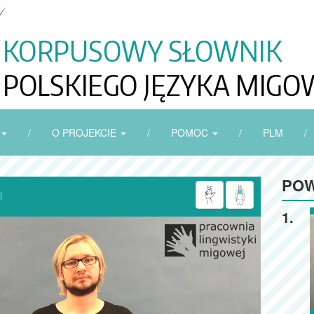
/
O PROJEKCIE
/
POMOC
/
PLM
/
POW

1.