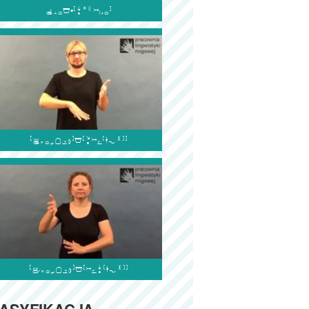



ASYFIKACJA