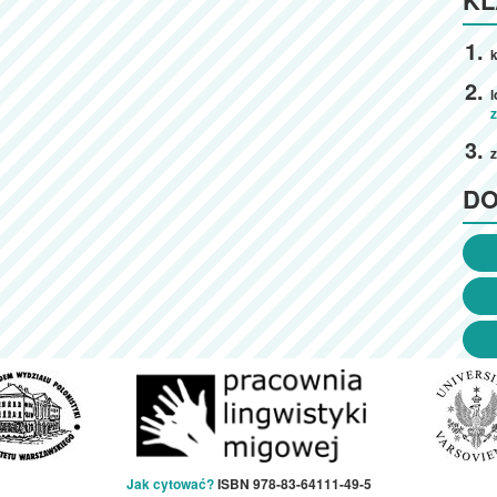
k
z
D
Jak cytować?
ISBN 978-83-64111-49-5