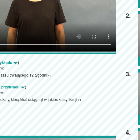
2.
zykładu
)
ym:
3.
czasu trwającego 12 tygodni>>
o przykładu
)
ym:
lokaty, którą ktoś osiągnął w jakieś klasyfikacji>>
4.