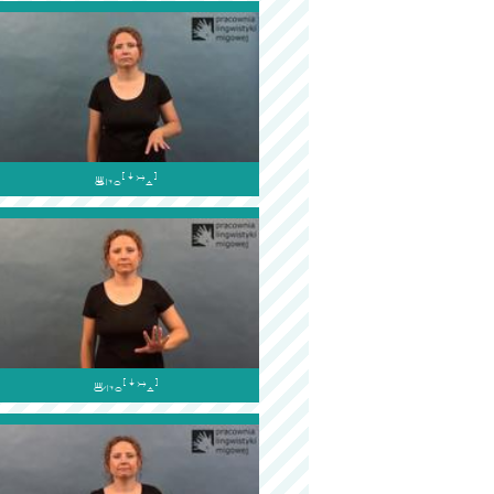

