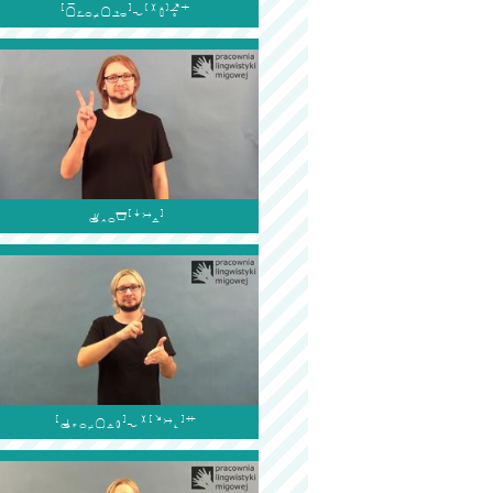


