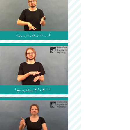

