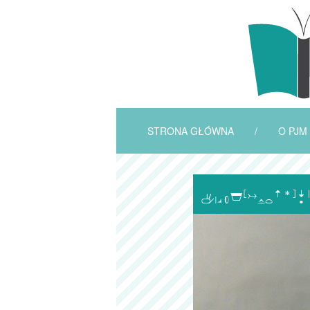
STRONA GŁÓWNA
/
O PJM
