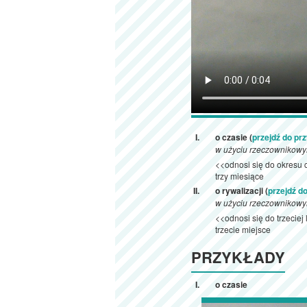
o czasie (
przejdź do pr
w użyciu rzeczownikow
<<odnosi się do okresu 
trzy miesiące
o rywalizacji (
przejdź d
w użyciu rzeczownikow
<<odnosi się do trzeciej 
trzecie miejsce
PRZYKŁADY
o czasie