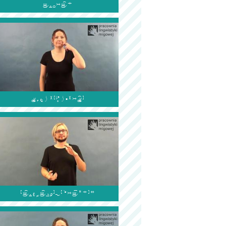


