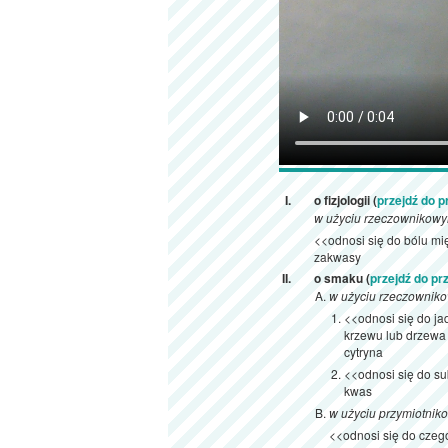
o fizjologii (
przejdź do 
w użyciu rzeczownikow
<<odnosi się do bólu mi
zakwasy
o smaku (
przejdź do p
w użyciu rzeczownik
<<odnosi się do j
krzewu lub drzewa
cytryna
<<odnosi się do su
kwas
w użyciu przymiotnik
<<odnosi się do czego