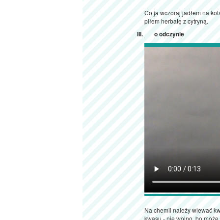
Co ja wczoraj jadłem na kol
piłem herbatę z cytryną.
o odczynie
Na chemii należy wlewać kw
kwasu - nie wolno, bo może