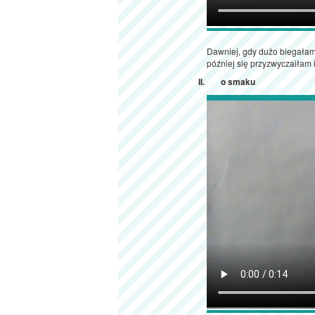
Dawniej, gdy dużo biegałam
później się przyzwyczaiłam i
o smaku