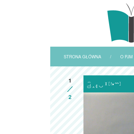
STRONA GŁÓWNA
/
O PJM
1

2