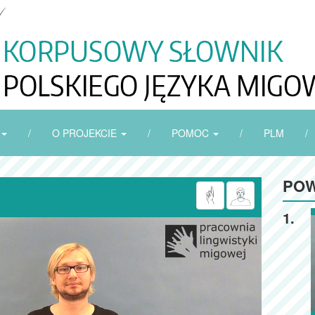
/
O PROJEKCIE
/
POMOC
/
PLM
/
POW
1.