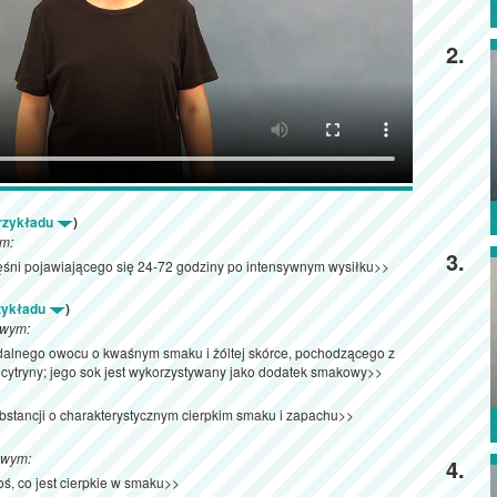
2.
przykładu
)
ym:
3.
ęśni pojawiającego się 24-72 godziny po intensywnym wysiłku>>
rzykładu
)
owym:
adalnego owocu o kwaśnym smaku i żóltej skórce, pochodzącego z
 cytryny; jego sok jest wykorzystywany jako dodatek smakowy>>
bstancji o charakterystycznym cierpkim smaku i zapachu>>
owym:
4.
ś, co jest cierpkie w smaku>>