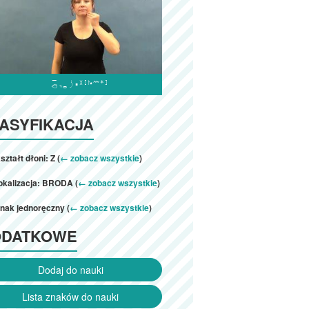

ASYFIKACJA
ształt dłoni: Z (
← zobacz wszystkie
)
okalizacja: BRODA (
← zobacz wszystkie
)
nak jednoręczny (
← zobacz wszystkie
)
ODATKOWE
Dodaj do nauki
Lista znaków do nauki