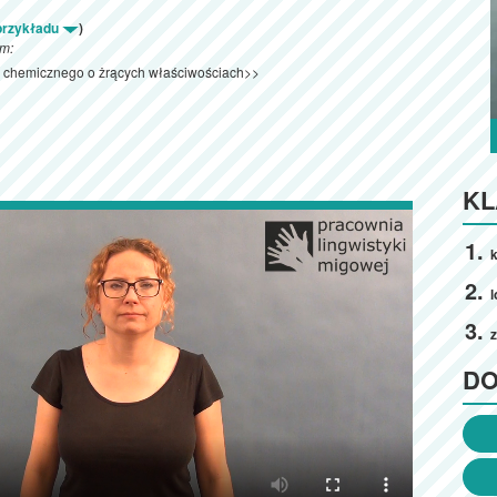
 przykładu
)
ym:
u chemicznego o żrących właściwościach>>
KL
k
l
z
D