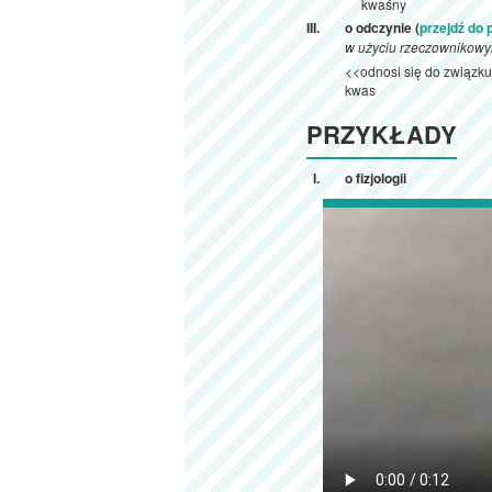
kwaśny
o odczynie (
przejdź do
w użyciu rzeczownikow
<<odnosi się do związk
kwas
PRZYKŁADY
o fizjologii