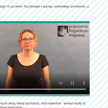
ację? A, już wiem! Trzy kanapki z szynką, rzodkiewką i pomidorem, a
as do wody, wtedy jest dobrze, robić odwrotnie - wlewać wodę do
 łatwo wybuchnąć.