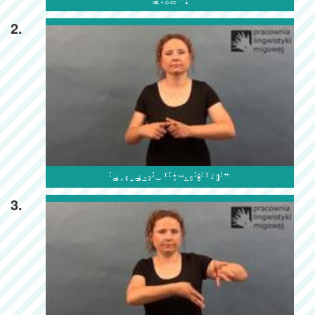

2.

3.