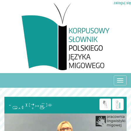
zaloguj się
Toggl
navig
