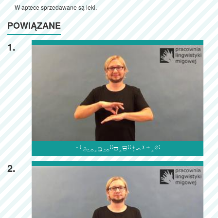
W aptece sprzedawane są leki.
POWIĄZANE
1.

2.