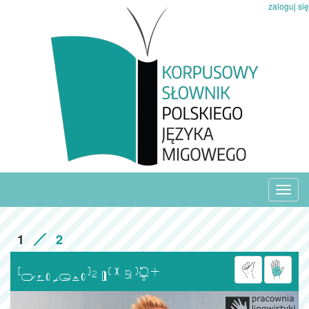
zaloguj się
Toggl
navig
1
2
