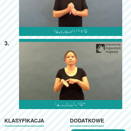

3.

KLASYFIKACJA
DODATKOWE