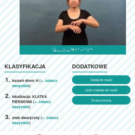

KLASYFIKACJA
DODATKOWE
Dodaj do nauki
kształt dłoni: H (
← zobacz
wszystkie
)
Lista znaków do nauki
lokalizacja: KLATKA
Drukuj stronę
PIERSIOWA (
← zobacz
wszystkie
)
znak dwuręczny (
← zobacz
wszystkie
)