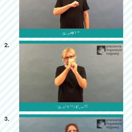

2.

3.