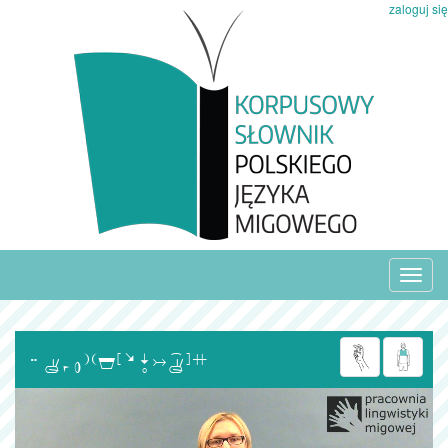
zaloguj się
Toggl
navig
