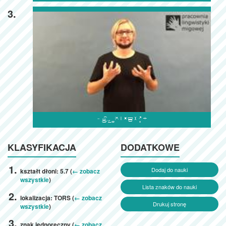
3.

KLASYFIKACJA
DODATKOWE
Dodaj do nauki
kształt dłoni: 5.7 (
← zobacz
wszystkie
)
Lista znaków do nauki
lokalizacja: TORS (
← zobacz
Drukuj stronę
wszystkie
)
znak jednoręczny (
← zobacz