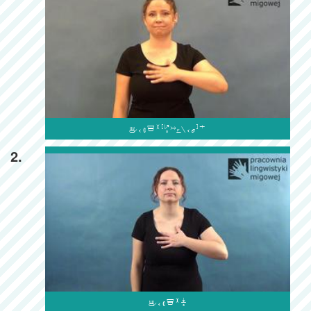

2.
