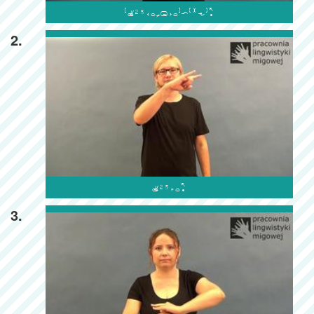

2.

3.