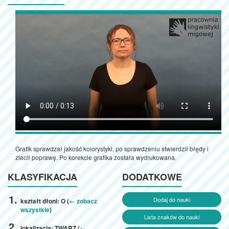
Grafik sprawdzał jakość kolorystyki, po sprawdzeniu stwierdził błędy i
zlecił poprawę. Po korekcie grafika została wydrukowana.
KLASYFIKACJA
DODATKOWE
Dodaj do nauki
kształt dłoni: O (
← zobacz
wszystkie
)
Lista znaków do nauki
lokalizacja: TWARZ (
←