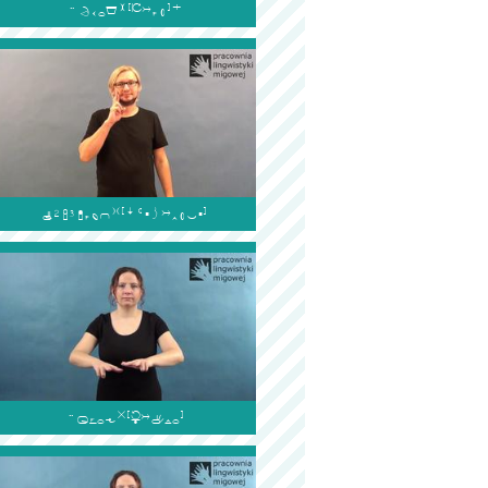


