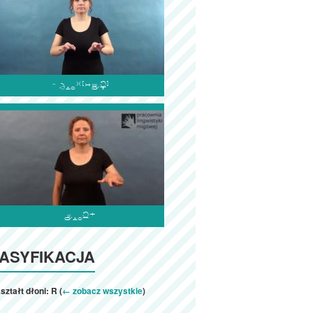


ASYFIKACJA
ształt dłoni: R (
← zobacz wszystkie
)