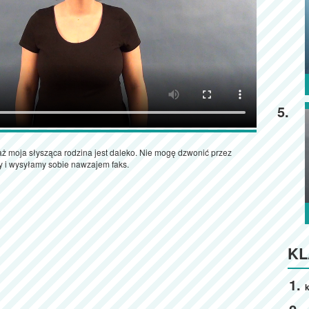
5.
aż moja słysząca rodzina jest daleko. Nie mogę dzwonić przez
my i wysyłamy sobie nawzajem faks.
KL
k