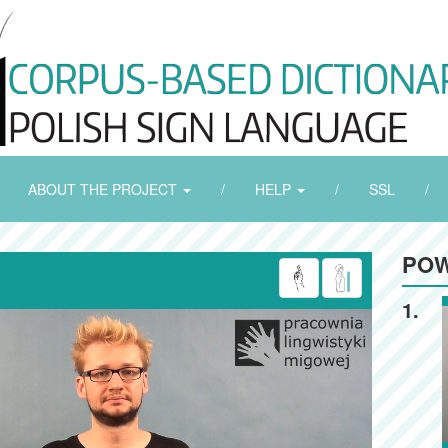
ABOUT THE PROJECT
/
HELP
/
SSL
/
POW
1.