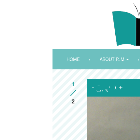
HOME
/
ABOUT PJM
/
1

2