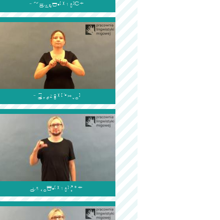


