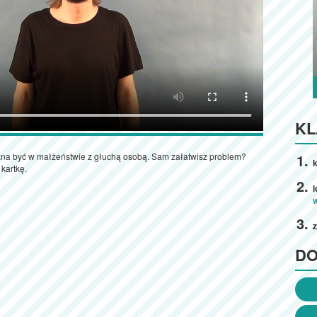
KL
na być w małżeństwie z głuchą osobą. Sam załatwisz problem?
k
kartkę.
D