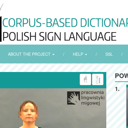
ABOUT THE PROJECT
/
HELP
/
SSL
/
POW
1.