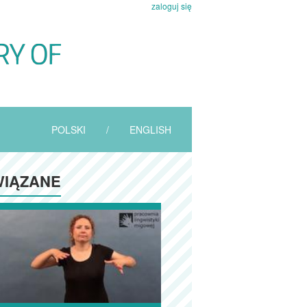
zaloguj się
POLSKI
/
ENGLISH
IĄZANE