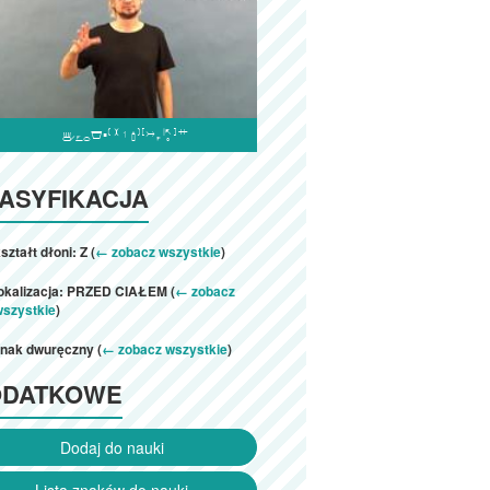

ASYFIKACJA
ształt dłoni: Z (
← zobacz wszystkie
)
lokalizacja: PRZED CIAŁEM (
← zobacz
wszystkie
)
znak dwuręczny (
← zobacz wszystkie
)
ODATKOWE
Dodaj do nauki
Lista znaków do nauki