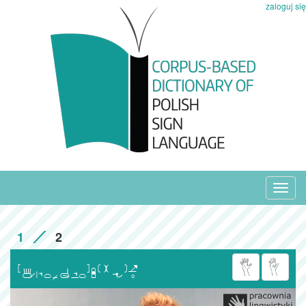
zaloguj się
Toggl
navig
1
2
