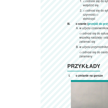
<<odnosi się do s
wstydzić się
<<odnosi się do sy
czynność>>
stchórzyć
o stanie (
przejdź do pr
w użyciu czasowniko
<<odnosi się do sytuac
wszelką nadzieję i o
załamać się
w użyciu przymiotnik
<<odnosi się do osoby
załamany
PRZYKŁADY
o zmianie na gorsze