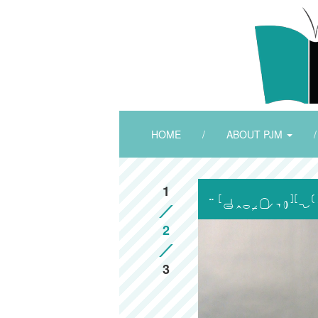
HOME
/
ABOUT PJM
/
1

2
3