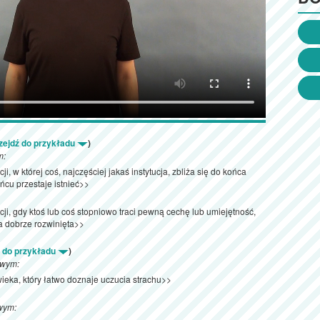
zejdź do przykładu
)
m:
ji, w której coś, najczęściej jakaś instytucja, zbliża się do końca
ońcu przestaje istnieć>>
cji, gdy ktoś lub coś stopniowo traci pewną cechę lub umiejętność,
a dobrze rozwinięta>>
ź do przykładu
)
owym:
ieka, który łatwo doznaje uczucia strachu>>
wym: