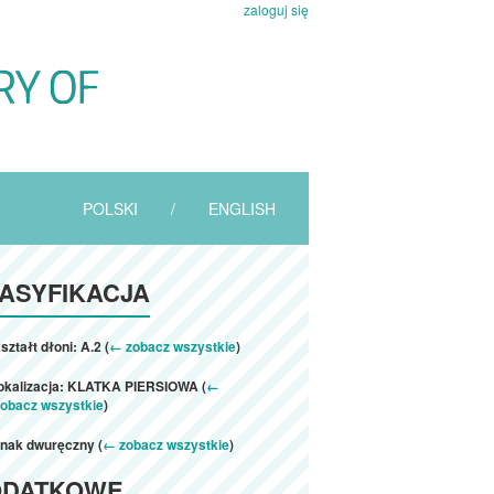
zaloguj się
POLSKI
/
ENGLISH
ASYFIKACJA
ształt dłoni: A.2 (
← zobacz wszystkie
)
lokalizacja: KLATKA PIERSIOWA (
←
zobacz wszystkie
)
znak dwuręczny (
← zobacz wszystkie
)
ODATKOWE