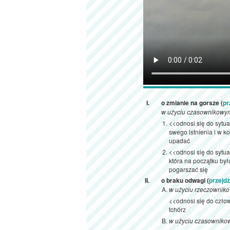
o zmianie na gorsze (
pr
w użyciu czasownikowy
<<odnosi się do sytuac
swego istnienia i w k
upadać
<<odnosi się do sytua
która na początku był
pogarszać się
o braku odwagi (
przejd
w użyciu rzeczownik
<<odnosi się do człow
tchórz
w użyciu czasowniko