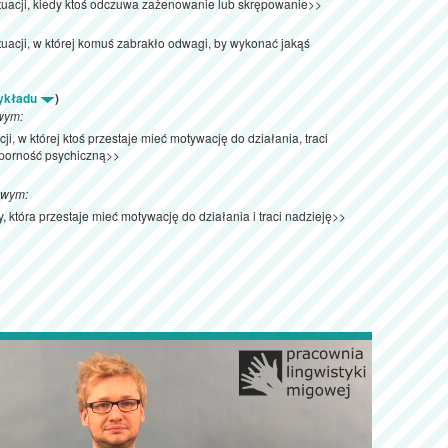
ytuacji, kiedy ktoś odczuwa zażenowanie lub skrępowanie>>
tuacji, w której komuś zabrakło odwagi, by wykonać jakąś
zykładu
)
wym:
ji, w której ktoś przestaje mieć motywację do działania, traci
dporność psychiczną>>
owym:
, która przestaje mieć motywację do działania i traci nadzieję>>