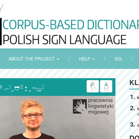
ABOUT THE PROJECT
/
HELP
/
SSL
/
KL

k
D