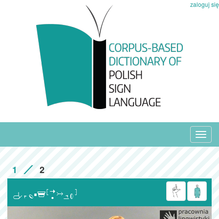
zaloguj się
Toggl
navig
1
2
