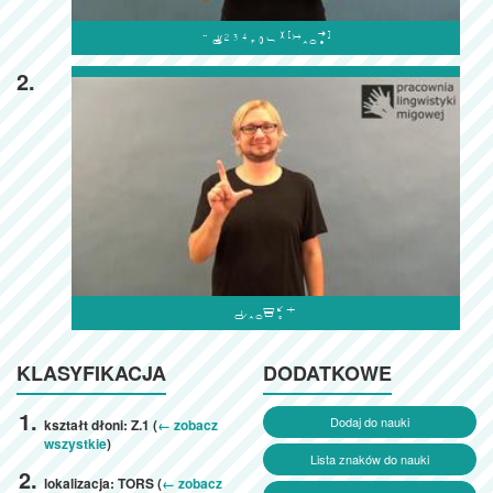

2.

KLASYFIKACJA
DODATKOWE
Dodaj do nauki
kształt dłoni: Z.1 (
← zobacz
wszystkie
)
Lista znaków do nauki
lokalizacja: TORS (
← zobacz