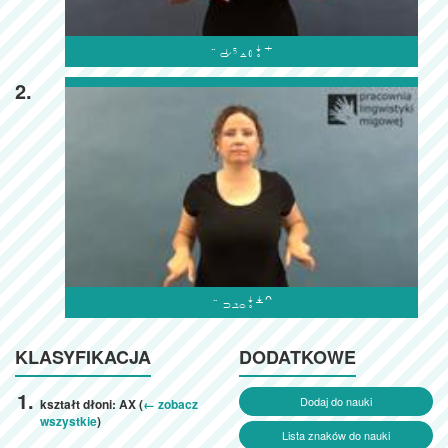

2.

KLASYFIKACJA
DODATKOWE
Dodaj do nauki
kształt dłoni: AX (
← zobacz
wszystkie
)
Lista znaków do nauki