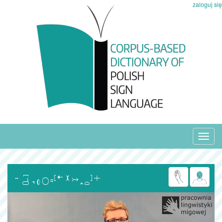
zaloguj się
Toggl
navig
