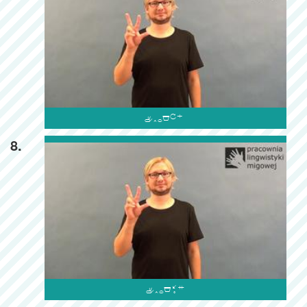

8.
