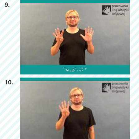
9.

10.