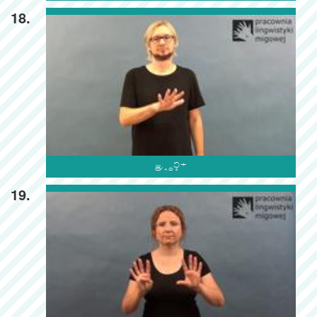
18.

19.