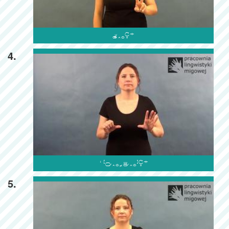

4.

5.