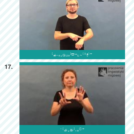

17.
