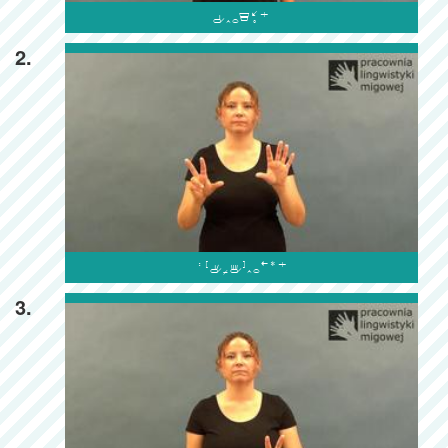

2.

3.