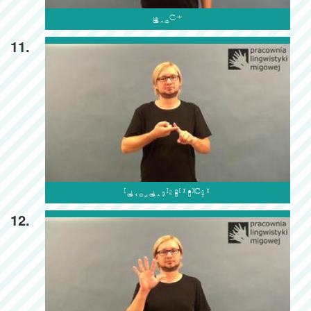

11.

12.