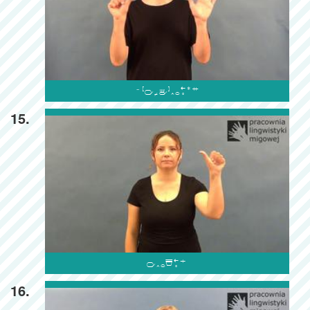

15.

16.