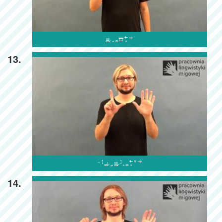

13.

14.