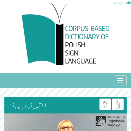
zaloguj się
Toggl
navig
