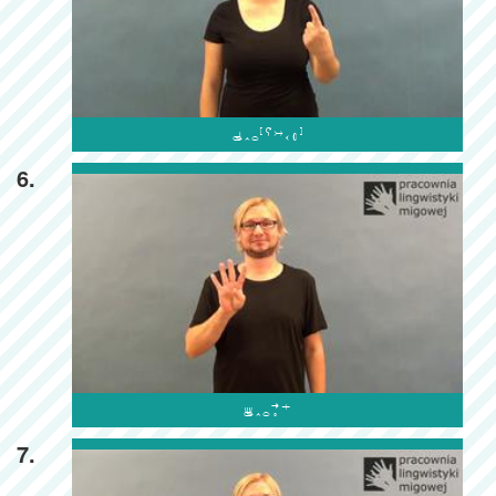

6.

7.