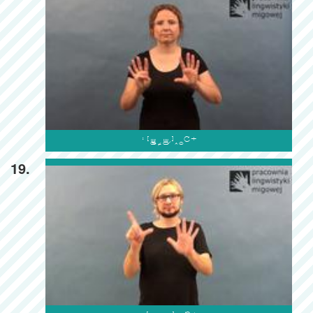

19.