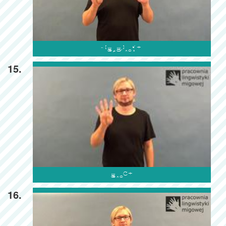

15.

16.