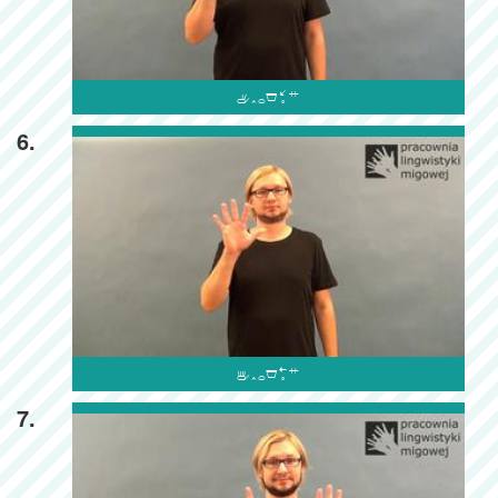

6.

7.