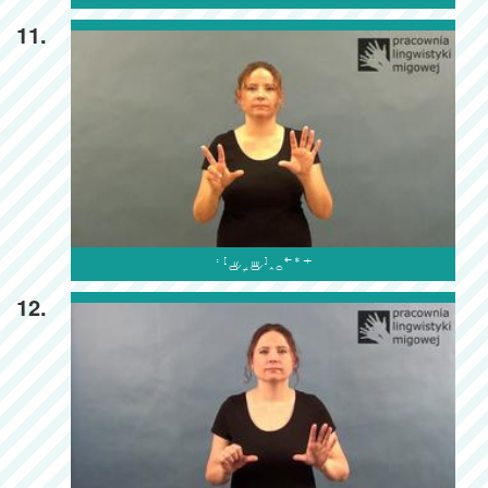
11.

12.