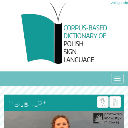
zaloguj się
Toggl
navig
