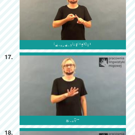

17.

18.