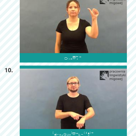

10.
