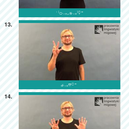

13.

14.