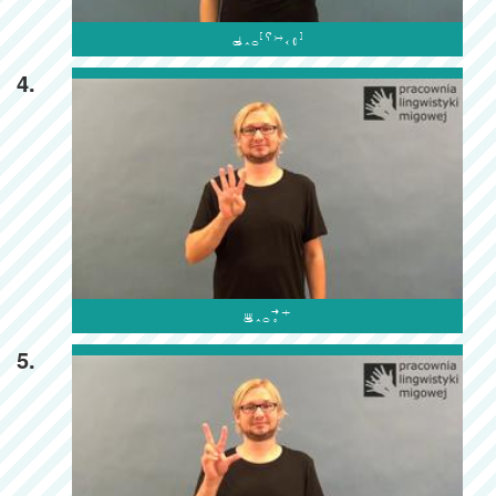

4.

5.