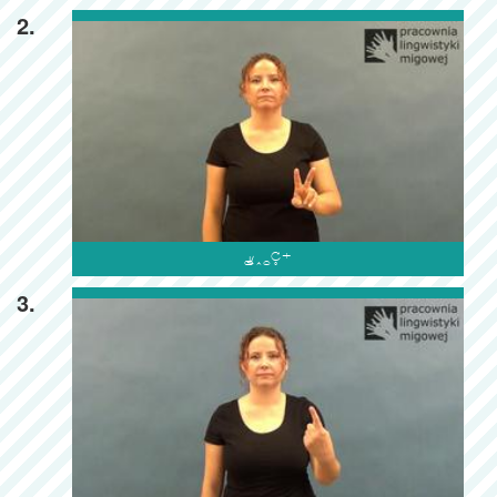
2.

3.