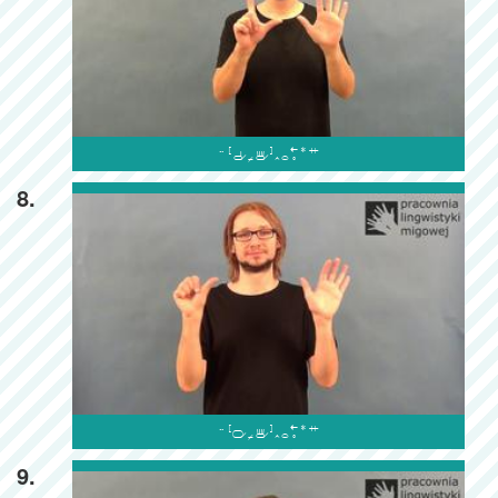

8.

9.