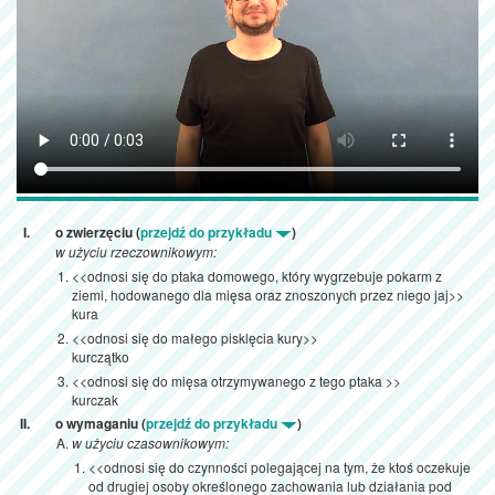
o zwierzęciu (
przejdź do przykładu
)
w użyciu rzeczownikowym:
<<odnosi się do ptaka domowego, który wygrzebuje pokarm z
ziemi, hodowanego dla mięsa oraz znoszonych przez niego jaj>>
kura
<<odnosi się do małego pisklęcia kury>>
kurczątko
<<odnosi się do mięsa otrzymywanego z tego ptaka >>
kurczak
o wymaganiu (
przejdź do przykładu
)
w użyciu czasownikowym:
<<odnosi się do czynności polegającej na tym, że ktoś oczekuje
od drugiej osoby określonego zachowania lub działania pod