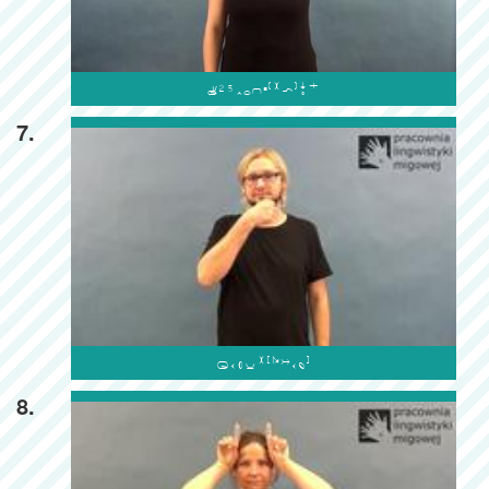

7.

8.