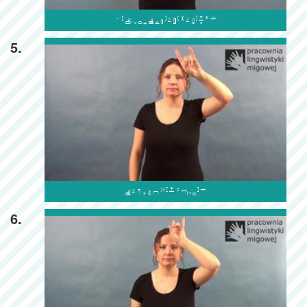

5.

6.