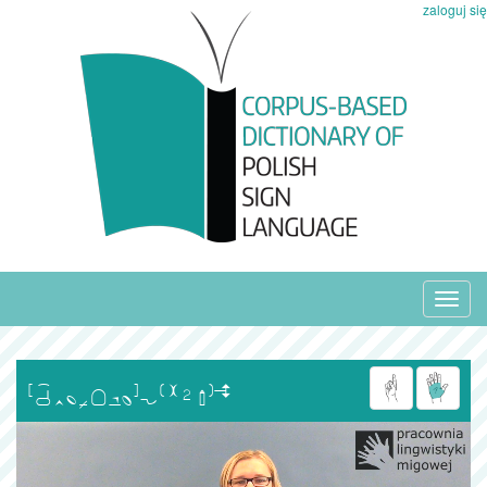
zaloguj się
Toggl
navig
