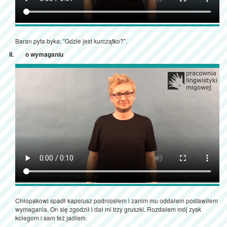
Baran pyta byka: "Gdzie jest kurczątko?".
o wymaganiu
Chłopakowi spadł kapelusz podniosłem i zanim mu oddałem postawiłem
wymagania. On się zgodził i dał mi trzy gruszki. Rozdałem mój zysk
kolegom i sam też jadłem.