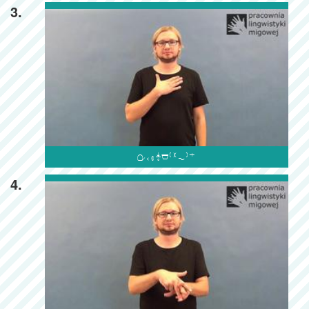
3.

4.