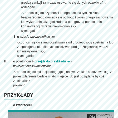
groźbą sankcji za niezastosowanie się do tych oczekiwań>>
wymagać
<<odnosi się do czynności polegającej na tym, że ktoś
bezpośredniego domaga się od kogoś określonego zachowania
lub wykonania jakiegoś zadania pod groźbą poniesienia
konsekwencji w razie niewykonania>>
wymagać
w użyciu rzeczownikowym:
<<odnosi się do stanu oczekiwania od drugiej osoby spełniania lub
zaspokojenia określonych oczekiwań pod groźbą sankcji w razie
ich niewykonania>>
wymaganie
o powinności (
przejdź do przykładu
)
w użyciu czasownikowym:
<<odnosi się do sytuacji polegającej na tym, że ktoś spodziewa się, że
jakieś zdarzenie będzie miało miejsce lub jest pożądane by coś
zaistniało>>
powinno
PRZYKŁADY
o zwierzęciu