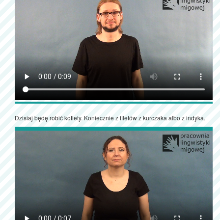
Dzisiaj będę robić kotlety. Koniecznie z filetów z kurczaka albo z indyka.