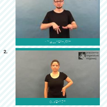

2.
