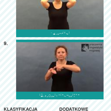

9.

KLASYFIKACJA
DODATKOWE