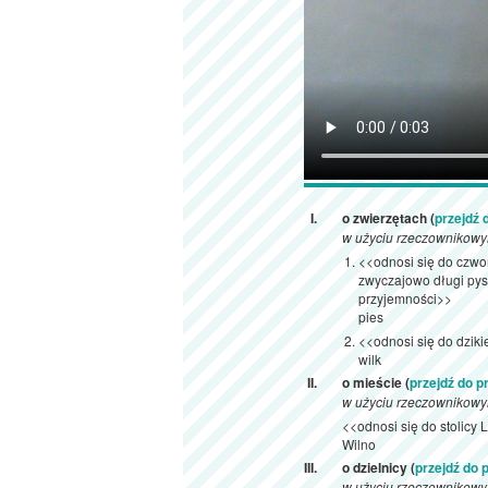
o zwierzętach (
przejdź
w użyciu rzeczownikow
<<odnosi się do czw
zwyczajowo długi pys
przyjemności>>
pies
<<odnosi się do dzik
wilk
o mieście (
przejdź do 
w użyciu rzeczownikow
<<odnosi się do stolicy 
Wilno
o dzielnicy (
przejdź do
w użyciu rzeczownikow