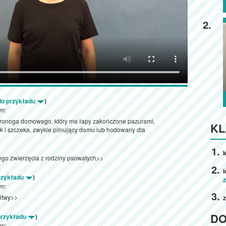
2.
 do przykładu
)
ym:
oronoga domowego, który ma łapy zakończone pazurami,
KL
k i szczeka, zwykle pilnujący domu lub hodowany dla
k
iego zwierzęcia z rodziny psowatych>>
przykładu
)
ym:
Litwy>>
z
D
 przykładu
)
ym: