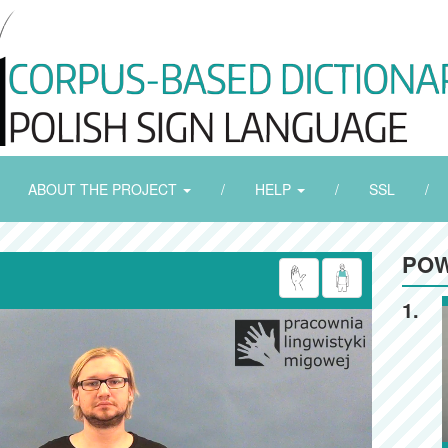
ABOUT THE PROJECT
/
HELP
/
SSL
/
POW
1.