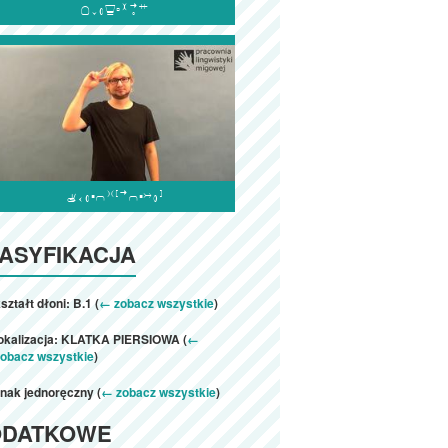


ASYFIKACJA
ształt dłoni: B.1 (
← zobacz wszystkie
)
lokalizacja: KLATKA PIERSIOWA (
←
zobacz wszystkie
)
nak jednoręczny (
← zobacz wszystkie
)
ODATKOWE