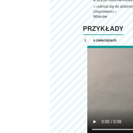
<<odnosi się do dzielnic
Ursynowem>>
Wilanów
PRZYKŁADY
o zwierzętach