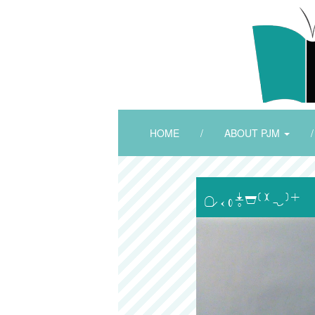
HOME
/
ABOUT PJM
/
