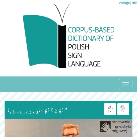
zaloguj się
Toggl
navig
