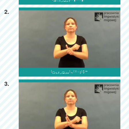

2.

3.