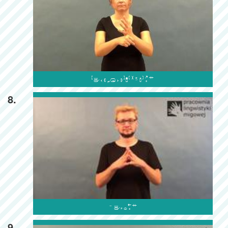

8.

9.