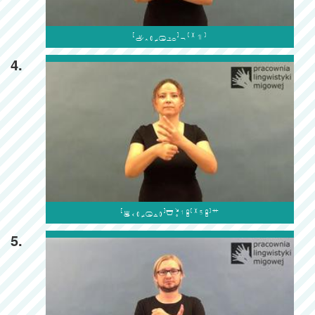

4.

5.