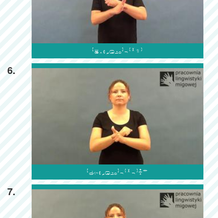

6.

7.