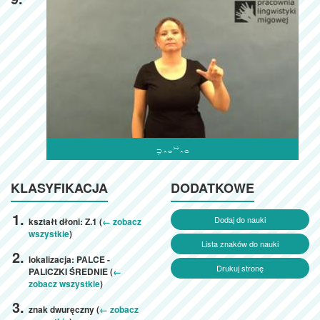

KLASYFIKACJA
DODATKOWE
Dodaj do nauki
kształt dłoni: Z.1 (
← zobacz
wszystkie
)
Lista znaków do nauki
lokalizacja: PALCE -
Drukuj stronę
PALICZKI ŚREDNIE (
←
zobacz wszystkie
)
znak dwuręczny (
← zobacz