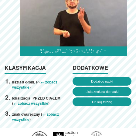

KLASYFIKACJA
DODATKOWE
Dodaj do nauki
kształt dłoni: P (
← zobacz
wszystkie
)
Lista znaków do nauki
lokalizacja: PRZED CIAŁEM
Drukuj stronę
(
← zobacz wszystkie
)
znak dwuręczny (
← zobacz
wszystkie
)