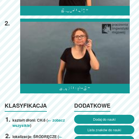

2.

KLASYFIKACJA
DODATKOWE
Dodaj do nauki
kształt dłoni: CH.6 (
← zobacz
wszystkie
)
Lista znaków do nauki
lokalizacja: ŚRÓDRĘCZE (
←