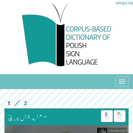
zaloguj się
Toggl
navig
1
2
