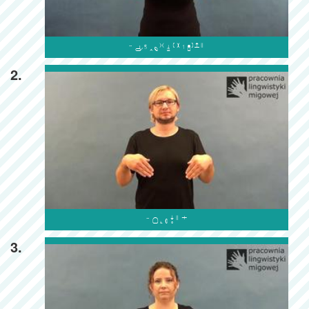

2.

3.