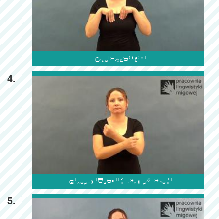

4.

5.