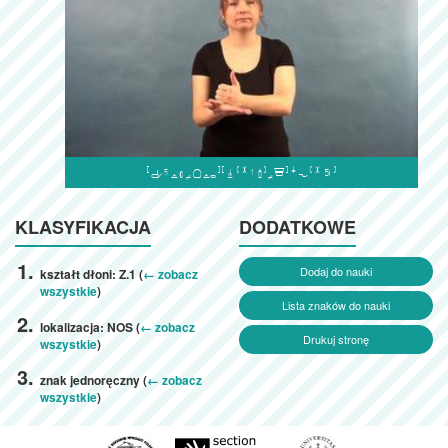

KLASYFIKACJA
DODATKOWE
Dodaj do nauki
kształt dłoni: Z.1 (
← zobacz
wszystkie
)
Lista znaków do nauki
lokalizacja: NOS (
← zobacz
Drukuj stronę
wszystkie
)
znak jednoręczny (
← zobacz
wszystkie
)