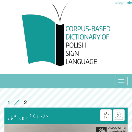
zaloguj się
Toggl
navig
1
2
