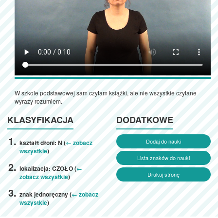
W szkole podstawowej sam czytam książki, ale nie wszystkie czytane
wyrazy rozumiem.
KLASYFIKACJA
DODATKOWE
Dodaj do nauki
kształt dłoni: N (
← zobacz
wszystkie
)
Lista znaków do nauki
lokalizacja: CZOŁO (
←
Drukuj stronę
zobacz wszystkie
)
znak jednoręczny (
← zobacz
wszystkie
)