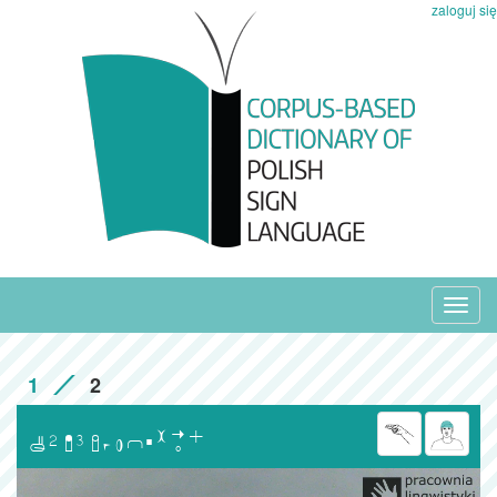
zaloguj się
Toggl
navig
1
2
